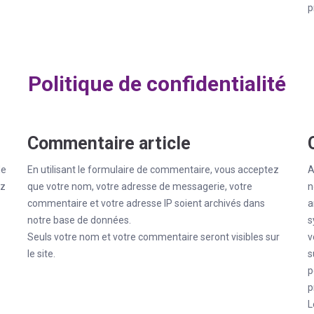
p
Politique de confidentialité
Commentaire article
de
En utilisant le formulaire de commentaire, vous acceptez
A
ez
que votre nom, votre adresse de messagerie, votre
n
commentaire et votre adresse IP soient archivés dans
a
notre base de données.
s
Seuls votre nom et votre commentaire seront visibles sur
v
le site.
s
p
p
L