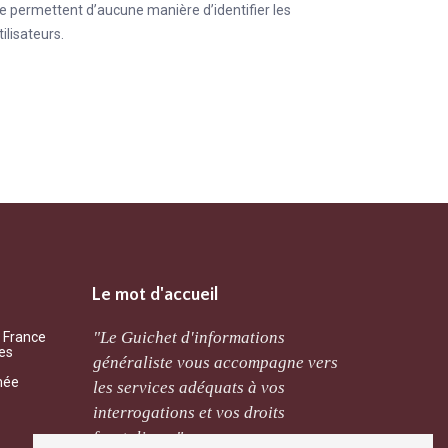
e permettent d’aucune manière d’identifier les
tilisateurs.
Le mot d'accueil
ement
"Le Guichet d'informations
"Qu’il 
a France
les
cernant
généraliste vous accompagne vers
mutuali
mée
de sera
les services adéquats à vos
l’assoc
ais. "
interrogations et vos droits
traitée 
frontaliers. "