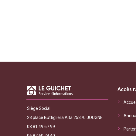
Accès r
"Le Gui
Accuei
Siège Social
général
Annua
les serv
23 place Buttigliera Alta 25370 JOUGNE
interrog
03 81 49 67 99
Parten
frontalie
06 87 60 74 40