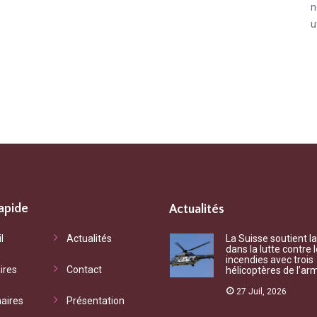
n
u
apide
Actualités
chet d'informations
"Qu’il s’agisse de questionn
l
Actualités
La Suisse soutient l
dans la lutte contre 
iste vous accompagne vers
mutualiste ou de besoin con
incendies avec trois
ires
Contact
hélicoptères de l’ar
ices adéquats à vos
l’association, chaque deman
ations et vos droits
traitée dans les meilleurs dél
27 Juil, 2026
aires
Présentation
rs. "