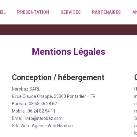
EIL
PRÉSENTATION
SERVICES
PARTENAIRES
A
Mentions Légales
Conception / hébergement
Narobaz SARL
H
6 rue Claude Chappe, 25300 Pontarlier – FR
i
Bureau : 03 63 56 28 62
d
Mobile : 06 24 82 54 11
r
Email :
info@narobaz.com
S
Site Web :
Agence Web Narobaz
r
l