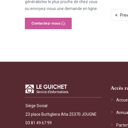
généralistes le plus proche de chez vous
ou envoyez-nous une demande en ligne.
Pre
Contactez-nous
Accès r
"Le Gui
Accuei
Siège Social
général
Annua
les serv
23 place Buttigliera Alta 25370 JOUGNE
interrog
03 81 49 67 99
Parten