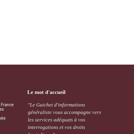
Le mot d'accueil
ement
"Le Guichet d'informations
"Qu’il 
a France
les
cernant
généraliste vous accompagne vers
mutuali
mée
de sera
les services adéquats à vos
l’assoc
ais. "
interrogations et vos droits
traitée 