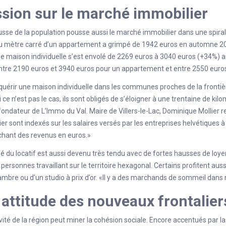
sion sur le marché immobilier
sse de la population pousse aussi le marché immobilier dans une spirale i
 mètre carré d’un appartement a grimpé de 1942 euros en automne 20
ne maison individuelle s’est envolé de 2269 euros à 3040 euros (+34%) 
ntre 2190 euros et 3940 euros pour un appartement et entre 2550 euros 
uérir une maison individuelle dans les communes proches de la frontièr
i ce n’est pas le cas, ils sont obligés de s’éloigner à une trentaine de k
fondateur de L’Immo du Val. Maire de Villers-le-Lac, Dominique Mollier r
ier sont indexés sur les salaires versés par les entreprises helvétiques à
chant des revenus en euros.»
 du locatif est aussi devenu très tendu avec de fortes hausses de loyer
s personnes travaillant sur le territoire hexagonal. Certains profitent auss
mbre ou d’un studio à prix d’or. «Il y a des marchands de sommeil dan
attitude des nouveaux frontalier
ivité de la région peut miner la cohésion sociale. Encore accentués par la