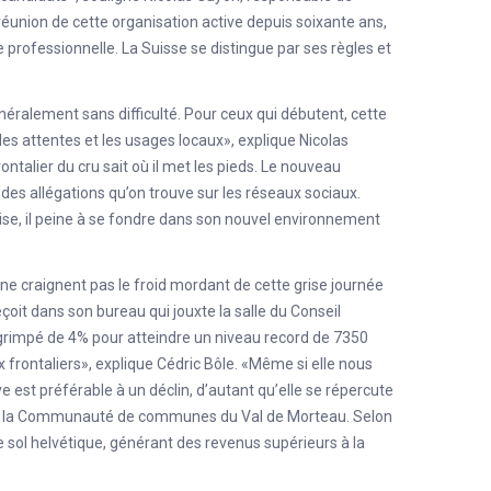
 réunion de cette organisation active depuis soixante ans,
 professionnelle. La Suisse se distingue par ses règles et
néralement sans difficulté. Pour ceux qui débutent, cette
 attentes et les usages locaux», explique Nicolas
rontalier du cru sait où il met les pieds. Le nouveau
n des
allégations qu’on trouve sur les réseaux sociaux
.
rise, il peine à se fondre dans son nouvel environnement
ls ne craignent pas le froid mordant de cette grise journée
çoit dans son bureau qui jouxte la salle du Conseil
 grimpé de 4% pour atteindre un niveau record de 7350
 frontaliers», explique Cédric Bôle. «Même si elle nous
est préférable à un déclin, d’autant qu’elle se répercute
 de la Communauté de communes du Val de Morteau. Selon
e sol helvétique, générant des revenus supérieurs à la