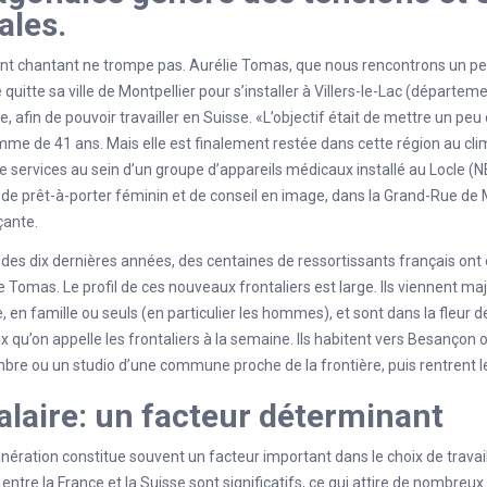
ales.
t chantant ne trompe pas. Aurélie Tomas, que nous rencontrons un peu 
e quitte sa ville de Montpellier pour s’installer à Villers-le-Lac (départe
e, afin de pouvoir travailler en Suisse. «L’objectif était de mettre un peu
me de 41 ans. Mais elle est finalement restée dans cette région au cli
e services au sein d’un groupe d’appareils médicaux installé au Locle (N
de prêt-à-porter féminin et de conseil en image, dans la Grand-Rue de M
ante.
des dix dernières années, des centaines de ressortissants français on
e Tomas. Le profil de ces nouveaux frontaliers est large. Ils viennent maj
, en famille ou seuls (en particulier les hommes), et sont dans la fleur de 
x qu’on appelle les frontaliers à la semaine. Ils habitent vers Besançon 
re ou un studio d’une commune proche de la frontière, puis rentrent le
alaire: un facteur déterminant
ération constitue souvent un facteur important dans le choix de travail
 entre la France et la Suisse sont significatifs, ce qui attire de nombre