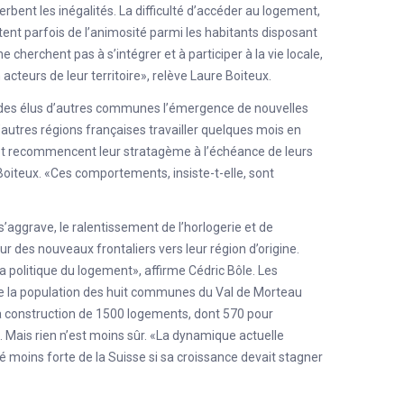
rbent les inégalités. La difficulté d’accéder au logement,
citent parfois de l’animosité parmi les habitants disposant
 cherchent pas à s’intégrer et à participer à la vie locale,
teurs de leur territoire», relève Laure Boiteux.
c des élus d’autres communes l’émergence de nouvelles
’autres régions françaises travailler quelques mois en
s et recommencent leur stratagème à l’échéance de leurs
Boiteux. «Ces comportements, insiste-t-elle, sont
 s’aggrave,
le ralentissement de l’horlogerie
et de
ur des nouveaux frontaliers vers leur région d’origine.
 la politique du logement», affirme Cédric Bôle. Les
e la population des huit communes du Val de Morteau
la construction de 1500 logements, dont 570 pour
 Mais rien n’est moins sûr. «La dynamique actuelle
é moins forte de la Suisse si sa croissance devait stagner