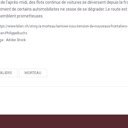
n de l’après-midi, des flots continus de voitures se déversent depuis la f
ment de certains automobilistes ne cesse de se dégrader. Le route est
 semblent prometteuses.
tps://www.bilan.ch/story/a-morteau-larrivee-sous-tension-de-nouveaux-frontalie
ean-PhilippeBuchs
ge : Adobe Stock
ALIERS
MORTEAU