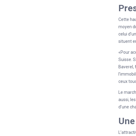
Pres
Cette hau
moyen du
celui d’u
situent e
«Pour acq
Suisse. S
Baverel, 
l’immobil
ceux tou
Le marché
aussi, le
d’une cha
Une 
L’attract