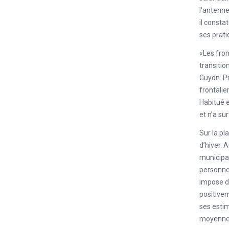
l’antenn
il consta
ses prati
«Les fron
transiti
Guyon. Pr
frontali
Habitué e
et n’a su
Sur la pl
d’hiver. 
municipal
personnes
impose de
positive
ses estim
moyenne 