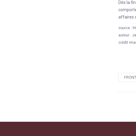
Dès la fi
comporte
affaires
source :
ht
auteur : J
crédit ima
FRONT