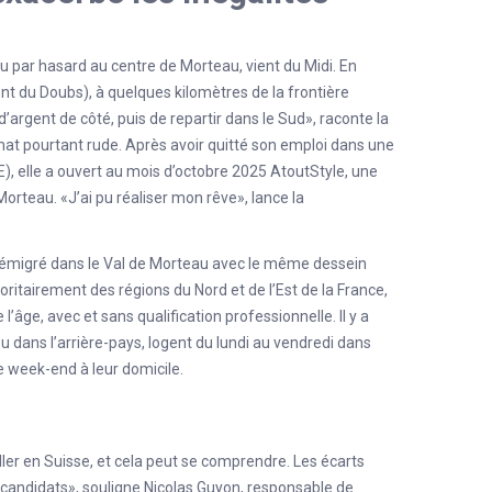
par hasard au centre de Morteau, vient du Midi. En
ment du Doubs), à quelques kilomètres de la frontière
 d’argent de côté, puis de repartir dans le Sud», raconte la
mat pourtant rude. Après avoir quitté son emploi dans une
E), elle a ouvert au mois d’octobre 2025
AtoutStyle
, une
orteau. «J’ai pu réaliser mon rêve», lance la
t émigré dans le Val de Morteau avec le même dessein
oritairement des régions du Nord et de l’Est de la France,
l’âge, avec et sans qualification professionnelle. Il y a
ou dans l’arrière-pays, logent du lundi au vendredi dans
 week-end à leur domicile.
ler en Suisse, et cela peut se comprendre. Les écarts
ux candidats», souligne Nicolas Guyon, responsable de