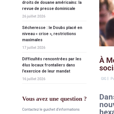
droits de douane américains: la
revue de presse dominicale
26 juillet 2026
Sécheresse : le Doubs placé en
niveau « crise », restrictions
maximales
17 juillet 2026
À Mo
Difficultés rencontrées par les
élus locaux frontaliers dans
soci
l’exercice de leur mandat
GIG
Pu
16 juillet 2026
Dans
Vous avez une question ?
nouv
Contactez le guichet d’informations
hexa