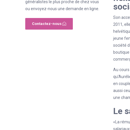
généralistes le plus proche de chez vous
soci
ou envoyez-nous une demande en ligne.
Son accen
Contactez-nous
2011, ell
helvétiqu
jeune fem
société d
boutique 
commerç
Au cours 
qu’Auréli
en couple
aussi ceu
une chamb
Le s
«La rémun
salariaux