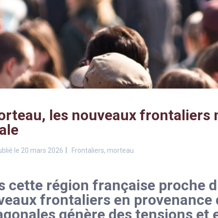
rteau, les nouveaux frontaliers
ale
blié le 20 mars 2026
Frontaliers
,
morteau
 cette région française proche du
eaux frontaliers en provenance 
gonales génère des tensions et e