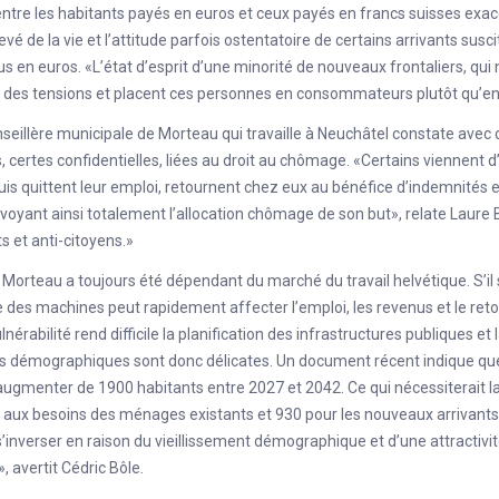
entre les habitants payés en euros et ceux payés en francs suisses exace
levé de la vie et l’attitude parfois ostentatoire de certains arrivants sus
s en euros. «L’état d’esprit d’une minorité de nouveaux frontaliers, qui ne
des tensions et placent ces personnes en consommateurs plutôt qu’en ac
seillère municipale de Morteau qui travaille à Neuchâtel constate ave
, certes confidentielles, liées au droit au chômage. «Certains viennent d
uis quittent leur emploi, retournent chez eux au bénéfice d’indemnité
évoyant ainsi totalement l’allocation chômage de son but», relate Laure 
 et anti-citoyens.»
 Morteau a toujours été dépendant du marché du travail helvétique. S’il
ie des machines peut rapidement affecter l’emploi, les revenus et le reto
lnérabilité rend difficile la planification des infrastructures publiques et
ns démographiques sont donc délicates. Un document récent indique qu
augmenter de 1900 habitants entre 2027 et 2042. Ce qui nécessiterait 
aux besoins des ménages existants et 930 pour les nouveaux arrivants.
s’inverser en raison du vieillissement démographique et d’une attractivit
», avertit Cédric Bôle.