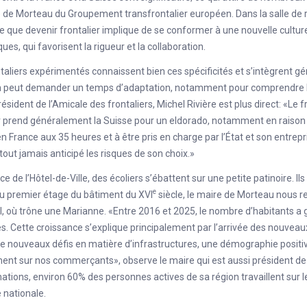
e de Morteau du
Groupement transfrontalier européen
. Dans la salle de
te que devenir frontalier implique de se conformer à une nouvelle culture
ques, qui favorisent la rigueur et la collaboration.
taliers expérimentés connaissent bien ces spécificités et s’intègrent gé
on peut demander un temps d’adaptation, notamment pour comprendre les
ésident de l’Amicale des frontaliers, Michel Rivière est plus direct: «Le f
er prend généralement la Suisse pour un eldorado, notamment en raiso
n France aux 35 heures et à être pris en charge par l’État et son entrep
rtout jamais anticipé les risques de son choix.»
ace de l’Hôtel-de-Ville, des écoliers s’ébattent sur une petite patinoire. I
e
Au premier étage du bâtiment du XVI
siècle, le maire de Morteau nous re
, où trône une Marianne. «Entre 2016 et 2025, le nombre d’habitants a
. Cette croissance s’explique principalement par l’arrivée des nouveaux
 nouveaux défis en matière d’infrastructures, une démographie positive 
ment sur nos commerçants», observe le maire qui est aussi président
ations, environ 60% des personnes actives de sa région travaillent sur l
nationale.