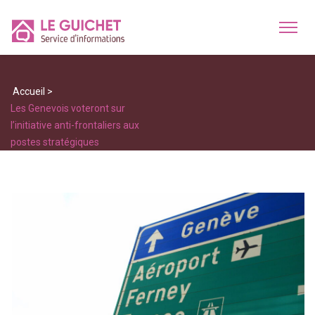
Accueil
>
Les Genevois voteront sur
l’initiative anti-frontaliers aux
postes stratégiques