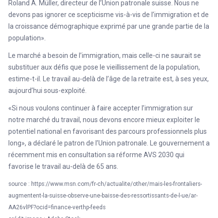
Roland A. Müller, directeur de l’Union patronale suisse. Nous ne
devons pas ignorer ce scepticisme vis-à-vis de l’immigration et de
la croissance démographique exprimé par une grande partie de la
population».
Le marché a besoin de l’immigration, mais celle-ci ne saurait se
substituer aux défis que pose le vieillissement de la population,
estime-t-il. Le travail au-delà de l’âge de la retraite est, à ses yeux,
aujourd’hui sous-exploité.
«Si nous voulons continuer à faire accepter l’immigration sur
notre marché du travail, nous devons encore mieux exploiter le
potentiel national en favorisant des parcours professionnels plus
long», a déclaré le patron de l’Union patronale. Le gouvernement a
récemment mis en consultation sa réforme AVS 2030 qui
favorise le travail au-delà de 65 ans.
source :
https://www.msn.com/fr-ch/actualite/other/mais-les-frontaliers-
augmentent-la-suisse-observe-une-baisse-des-ressortissants-de-l-ue/ar-
AA26vlPF?ocid=finance-verthp-feeds