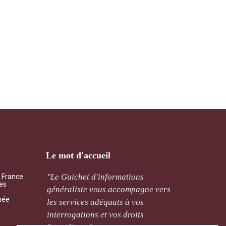
Le mot d'accueil
ement
"Le Guichet d'informations
"Qu’il 
a France
les
cernant
généraliste vous accompagne vers
mutuali
mée
de sera
les services adéquats à vos
l’assoc
ais. "
interrogations et vos droits
traitée 