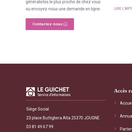
généralistes le plus proche de chez vous
LIRE L'ART
ou envoyez-nous une demande en ligne.
Contactez-nous
Accès r
"Le Gui
Accuei
Siège Social
général
Annua
les serv
23 place Buttigliera Alta 25370 JOUGNE
interrog
03 81 49 67 99
Parten