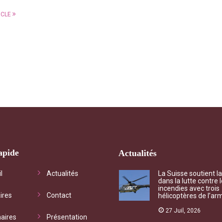
ICLE
apide
Actualités
chet d'informations
"Qu’il s’agisse de questionn
l
Actualités
La Suisse soutient l
dans la lutte contre 
iste vous accompagne vers
mutualiste ou de besoin con
incendies avec trois
ires
Contact
hélicoptères de l’ar
ices adéquats à vos
l’association, chaque deman
ations et vos droits
traitée dans les meilleurs dél
27 Juil, 2026
aires
Présentation