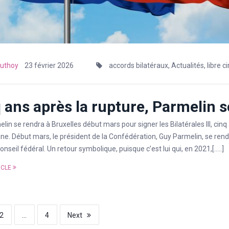
uthoy
23 février 2026
accords bilatéraux
,
Actualités
,
libre c
 ans après la rupture, Parmelin sce
lin se rendra à Bruxelles début mars pour signer les Bilatérales III, cin
e. Début mars, le président de la Confédération, Guy Parmelin, se rendra 
nseil fédéral. Un retour symbolique, puisque c’est lui qui, en 2021,[…..]
ICLE
2
…
4
Next