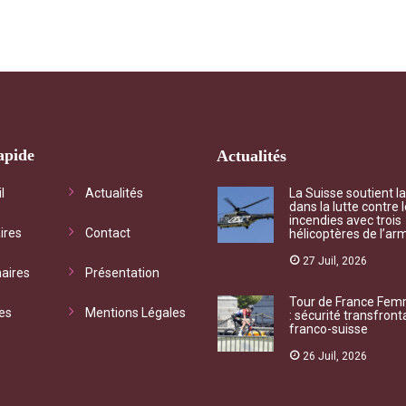
apide
Actualités
chet d'informations
"Qu’il s’agisse de questionn
l
Actualités
La Suisse soutient l
dans la lutte contre 
iste vous accompagne vers
mutualiste ou de besoin con
incendies avec trois
ires
Contact
hélicoptères de l’ar
ices adéquats à vos
l’association, chaque deman
ations et vos droits
traitée dans les meilleurs dél
27 Juil, 2026
aires
Présentation
rs. "
Tour de France Fe
M Rivière
Gaillard
es
Mentions Légales
: sécurité transfront
re
franco-suisse
Jougne
26 Juil, 2026