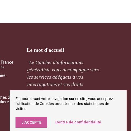
Le mot d'accueil
ement
"Le Guichet d'informations
"Qu’il 
a France
les
cernant
généraliste vous accompagne vers
mutuali
mée
de sera
les services adéquats à vos
l’assoc
ais. "
interrogations et vos droits
traitée 
frontaliers. "
mmes 2026
En poursuivant votre navigation sur ce site, vous acceptez
M Rivi
alière
l'utilisation de Cookies pour réaliser des statistiques de
M Rivière
Jougne
visites.
Centre de confidentialité
J’ACCEPTE