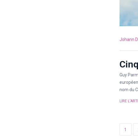
Johann D
Cinq
Guy Parme
européenn
nom du Co
LIRE L'ART
1