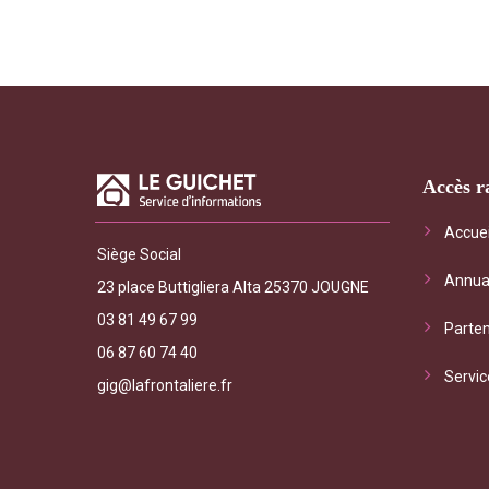
Accès r
"Le Gui
Accuei
Siège Social
général
Annua
les serv
23 place Buttigliera Alta 25370 JOUGNE
interrog
03 81 49 67 99
Parten
frontalie
06 87 60 74 40
Servic
gig@lafrontaliere.fr
M Riviè