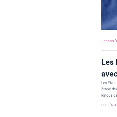
Johann D
Les 
avec
Les Etats
étape dev
longue da
LIRE L'ART