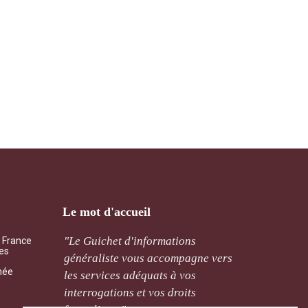
Le mot d'accueil
ement
"Le Guichet d'informations
"Qu’il 
a France
les
cernant
généraliste vous accompagne vers
mutuali
mée
de sera
les services adéquats à vos
l’assoc
ais. "
interrogations et vos droits
traitée 