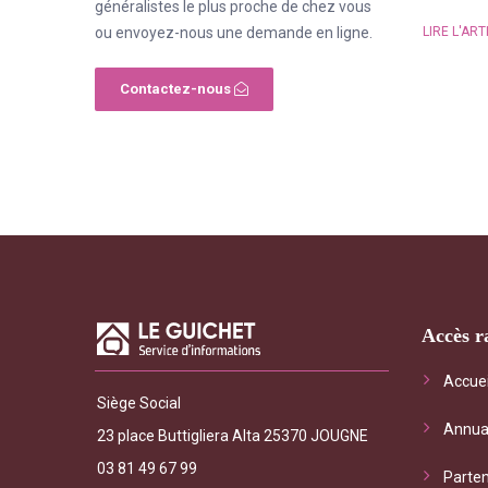
généralistes le plus proche de chez vous
LIRE L'ART
ou envoyez-nous une demande en ligne.
Contactez-nous
Accès r
"Le Gui
Accuei
Siège Social
général
Annua
les serv
23 place Buttigliera Alta 25370 JOUGNE
interrog
03 81 49 67 99
Parten