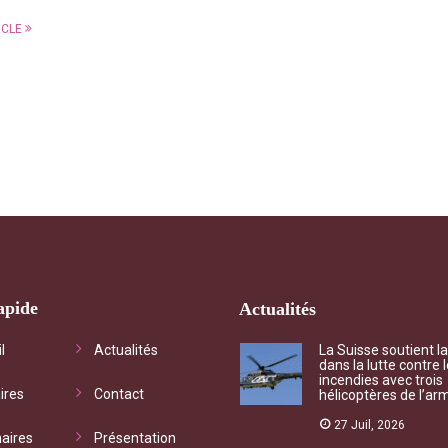
ICLE
apide
Actualités
chet d'informations
"Qu’il s’agisse de questionn
l
Actualités
La Suisse soutient l
dans la lutte contre 
iste vous accompagne vers
mutualiste ou de besoin con
incendies avec trois
ires
Contact
hélicoptères de l’ar
ices adéquats à vos
l’association, chaque deman
ations et vos droits
traitée dans les meilleurs dél
27 Juil, 2026
aires
Présentation