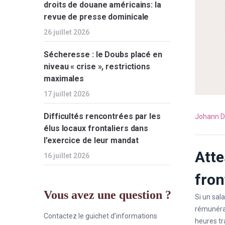
droits de douane américains: la
revue de presse dominicale
26 juillet 2026
Sécheresse : le Doubs placé en
niveau « crise », restrictions
maximales
17 juillet 2026
Difficultés rencontrées par les
Johann D
élus locaux frontaliers dans
l’exercice de leur mandat
Atte
16 juillet 2026
fron
Vous avez une question ?
Si un sal
rémunérat
Contactez le guichet d’informations
heures tra