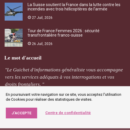
La Suisse soutient la France dans la lutte contre les
incendies avec trois hélicoptères de l’armée
27 Juil, 2026
Tour de France Femmes 2026 : sécurité
transfrontalière franco-suisse
26 Juil, 2026
Le mot d'accueil
"Le Guichet d'informations généraliste vous accompagne
vers les services adéquats à vos interrogations et vos
droits frontaliers. "
En poursuivant votre navigation sur ce site, vous acceptez l'utilisation
M Rivière
de Cookies pour réaliser des statistiques de visites.
Jougne
Centre de confidentialité
J’ACCEPTE
©2019 GIG - Tous droits réservés. |
Agence Web Narobaz