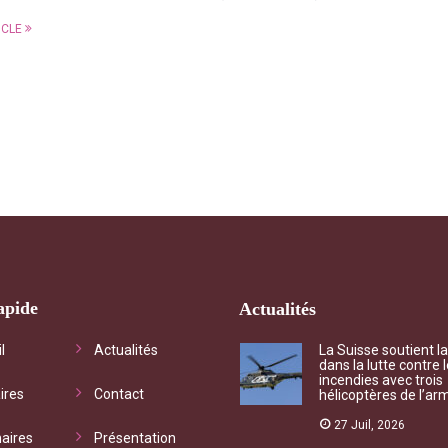
ICLE
apide
Actualités
chet d'informations
"Qu’il s’agisse de questionn
l
Actualités
La Suisse soutient l
dans la lutte contre 
iste vous accompagne vers
mutualiste ou de besoin con
incendies avec trois
ires
Contact
hélicoptères de l’ar
ices adéquats à vos
l’association, chaque deman
ations et vos droits
traitée dans les meilleurs dél
27 Juil, 2026
aires
Présentation