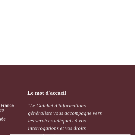
Le mot d'accueil
ement
"Le Guichet d'informations
"Qu’il 
a France
les
cernant
généraliste vous accompagne vers
mutuali
mée
de sera
les services adéquats à vos
l’assoc
ais. "
interrogations et vos droits
traitée 