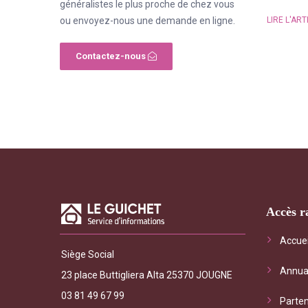
généralistes le plus proche de chez vous
ou envoyez-nous une demande en ligne.
LIRE L'ART
Contactez-nous
Accès r
"Le Gui
Accuei
Siège Social
général
Annua
les serv
23 place Buttigliera Alta 25370 JOUGNE
interrog
03 81 49 67 99
Parten