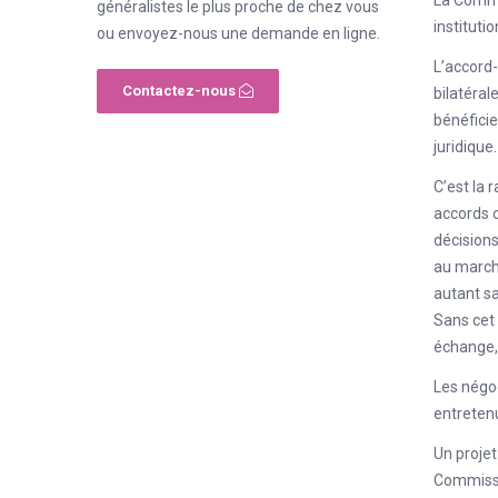
généralistes le plus proche de chez vous
institutio
ou envoyez-nous une demande en ligne.
L’accord-
Contactez-nous
bilatéral
bénéficie
juridique.
C’est la 
accords o
décisions
au marché
autant sa
Sans cet 
échange, 
Les négoc
entretenu
Un projet
Commissio