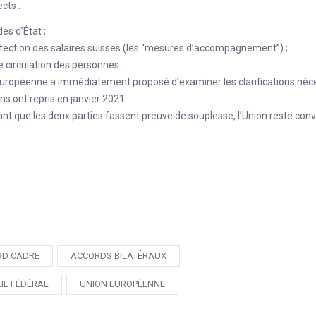
cts :
des d’État ;
otection des salaires suisses (les “mesures d’accompagnement”) ;
re circulation des personnes.
européenne a immédiatement proposé d’examiner les clarifications néce
ns ont repris en janvier 2021.
nt que les deux parties fassent preuve de souplesse, l’Union reste co
RD CADRE
ACCORDS BILATÉRAUX
IL FÉDÉRAL
UNION EUROPÉENNE