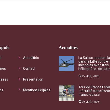
apide
Actualités
chet d'informations
"Qu’il s’agisse de questionn
l
Actualités
La Suisse soutient l
dans la lutte contre 
iste vous accompagne vers
mutualiste ou de besoin con
incendies avec trois
ires
Contact
hélicoptères de l’ar
ices adéquats à vos
l’association, chaque deman
ations et vos droits
traitée dans les meilleurs dél
27 Juil, 2026
aires
Présentation
rs. "
Tour de France Fe
M Rivière
Gaillard
es
Mentions Légales
: sécurité transfront
re
franco-suisse
Jougne
26 Juil, 2026