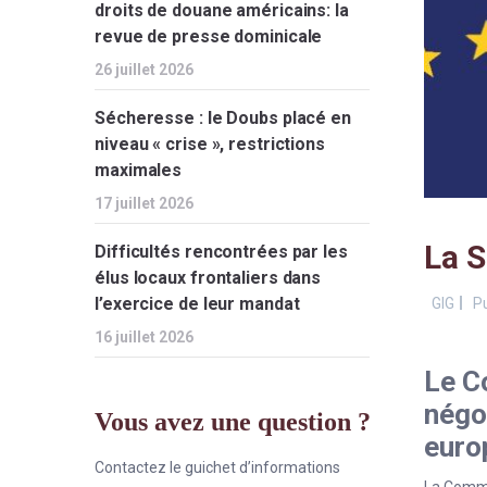
droits de douane américains: la
revue de presse dominicale
26 juillet 2026
Sécheresse : le Doubs placé en
niveau « crise », restrictions
maximales
17 juillet 2026
La S
Difficultés rencontrées par les
élus locaux frontaliers dans
l’exercice de leur mandat
GIG
Pu
16 juillet 2026
Le Co
négoc
Vous avez une question ?
euro
Contactez le guichet d’informations
La Commis