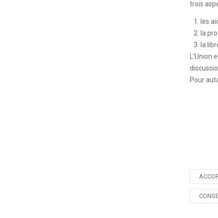
trois aspe
les ai
la pr
la lib
L’Union 
discussio
Pour auta
ACCO
CONSE