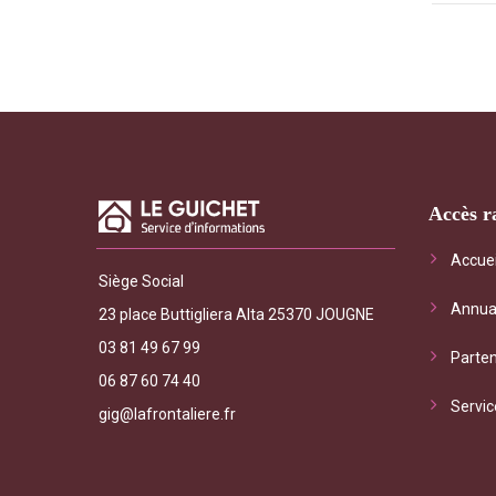
Accès r
"Le Gui
Accuei
Siège Social
général
Annua
les serv
23 place Buttigliera Alta 25370 JOUGNE
interrog
03 81 49 67 99
Parten
frontalie
06 87 60 74 40
Servic
gig@lafrontaliere.fr
M Riviè