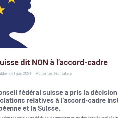
uisse dit NON à l’accord-cadre
blié le 21 juin 2021
Actualités
,
Frontaliers
nseil fédéral suisse a pris la décisio
iations relatives à l’accord-cadre inst
péenne et la Suisse.
sion regrette cette décision, notamment au vu des progrès réalisés ce