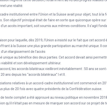
nnel une réalité.
cadre institutionnel entre l’Union et la Suisse avait pour objet, tout à la 
es. Son objectif principal était de faire en sorte que quiconque opère sur
 d’un accès important, soit soumis aux mêmes conditions. Il s’agit fon
raison pour laquelle, dès 2019, l’Union a insisté sur le fait que cet accord
ffrant à la Suisse une plus grande participation au marché unique. Il c
 d’un élargissement de l’accès
 unique au bénéfice des deux parties. Cet accord devait ainsi permettre
 viabilité et son développement ultérieur.
accord, les accords bilatéraux vieilliront inévitablement : 50 ans se sont 
20 ans depuis les “accords bilatéraux” I et II.
iations relatives à un accord-cadre institutionnel ont commencé en 20
s plus de 20 fois avec quatre présidents de la Confédération suisse.
 de texte complet a été approuvé au niveau politique en novembre 2018. T
n qu’il n’était pas en mesure de marquer son accord sur ce projet de t